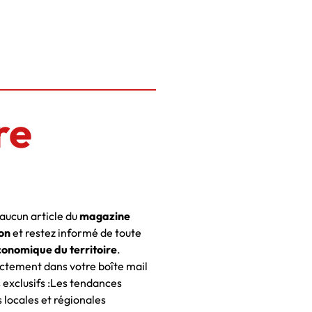
re
ucun article du
magazine
on
et restez informé de toute
conomique du territoire
.
ctement dans votre boîte mail
 exclusifs :Les tendances
locales et régionales