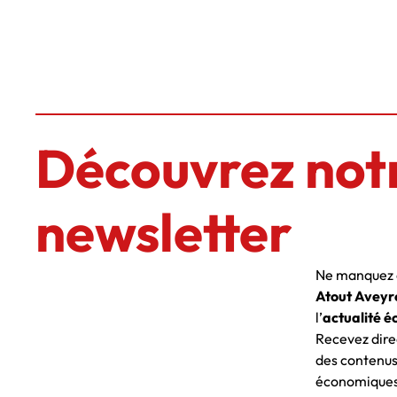
Découvrez not
newsletter
Ne manquez a
Atout Aveyr
l’
actualité é
Recevez dire
des contenus
économiques 