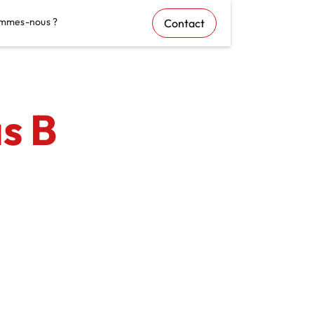
mmes-nous ?
Contact
s B