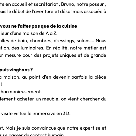
te en accueil et secrétariat ; Bruno, notre poseur ;
uis le début de l’aventure et désormais associée à
vous ne faites pas que de la cuisine
rieur d’une maison de A à Z.
salles de bain, chambres, dressings, salons… Nous
ion, des luminaires. En réalité, notre métier est
 sur mesure pour des projets uniques et de grande
uis vingt ans ?
 maison, au point d’en devenir parfois la pièce
!
rer harmonieusement.
seulement acheter un meuble, on vient chercher du
 visite virtuelle immersive en 3D.
jet. Mais je suis convaincue que notre expertise et
is se passer du contact humain.