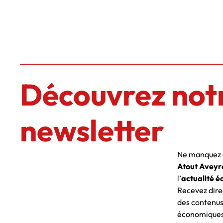
Découvrez not
newsletter
Ne manquez a
Atout Aveyr
l’
actualité é
Recevez dire
des contenus
économiques 