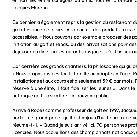
en famille, entre collègues ou amis, tout en profitant 
Jacques Moréno.
Ce dernier a également repris la gestion du restaurant du
grand espace de loisirs. À la carte : des produits frais e
accessibles. « Nous pouvons par exemple proposer des pa
initiation au golf et repas, ou des privatisations pour des 
déjeuner ou dîner au restaurant sans jouer : c’est un lieu ou
Car derrière ces grands chantiers, la philosophie qui guid
« Nous proposons des tarifs famille ou adaptés à l’âge. P
installations et aux cours est à seulement 39 € par mois. P
réservé à une élite, il faut fidéliser les jeunes ». Dans l
pétanque golf » a su attirer un nouveau public.
Arrivé à Rodez comme professeur de golf en 1997, Jacques
porter ce grand projet qu’il est aujourd’hui heureux de vo
résume-t-il. « Quand je suis arrivé ici, 70 personnes pra
licenciés. Nous accueillons des championnats nationaux,