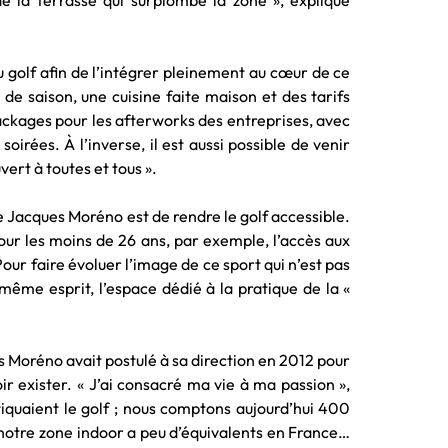
de la terrasse qui surplombe la zone », explique
 golf afin de l’intégrer pleinement au cœur de ce
t de saison, une cuisine faite maison et des tarifs
ckages pour les afterworks des entreprises, avec
soirées. À l’inverse, il est aussi possible de venir
vert à toutes et tous ».
e Jacques Moréno est de rendre le golf accessible.
our les moins de 26 ans, par exemple, l’accès aux
our faire évoluer l’image de ce sport qui n’est pas
e même esprit, l’espace dédié à la pratique de la «
 Moréno avait postulé à sa direction en 2012 pour
ir exister. « J’ai consacré ma vie à ma passion »,
tiquaient le golf ; nous comptons aujourd’hui 400
 notre zone indoor a peu d’équivalents en France…