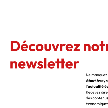
Découvrez not
newsletter
Ne manquez a
Atout Aveyr
l’
actualité é
Recevez dire
des contenus
économiques 