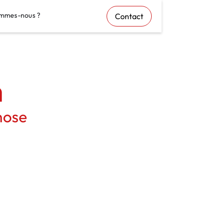
mmes-nous ?
Contact
n
hose