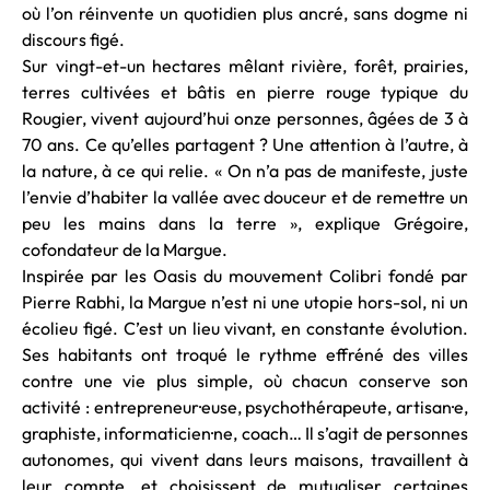
où l’on réinvente un quotidien plus ancré, sans dogme ni
discours figé.
Sur vingt-et-un hectares mêlant rivière, forêt, prairies,
terres cultivées et bâtis en pierre rouge typique du
Rougier, vivent aujourd’hui onze personnes, âgées de 3 à
70 ans. Ce qu’elles partagent ? Une attention à l’autre, à
la nature, à ce qui relie. « On n’a pas de manifeste, juste
l’envie d’habiter la vallée avec douceur et de remettre un
peu les mains dans la terre », explique Grégoire,
cofondateur de la Margue.
Inspirée par les Oasis du mouvement Colibri fondé par
Pierre Rabhi, la Margue n’est ni une utopie hors-sol, ni un
écolieu figé. C’est un lieu vivant, en constante évolution.
Ses habitants ont troqué le rythme effréné des villes
contre une vie plus simple, où chacun conserve son
activité : entrepreneur·euse, psychothérapeute, artisan·e,
graphiste, informaticien·ne, coach… Il s’agit de personnes
autonomes, qui vivent dans leurs maisons, travaillent à
leur compte, et choisissent de mutualiser certaines