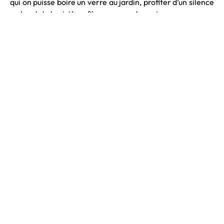
qui on puisse boire un verre au jardin, profiter d’un silence
au bord de la rivière, filer un coup de main sur un mur en
pierre… et qui aient aussi envie de s’investir dans un
achat, parce qu’il faut quand même un peu de budget.
L’idée, c’est vraiment de continuer à faire vivre ces belles
bâtisses, qu’on a reçues et qu’on veut honorer », conclut
Grégoire.
Pour se renseigner, tout est expliqué sur le site internet,
et des rencontres sont régulièrement organisées sur
place afin d’apprendre à se connaître.
Photo : Fred Garrigues
Texte : Kevin Biloc