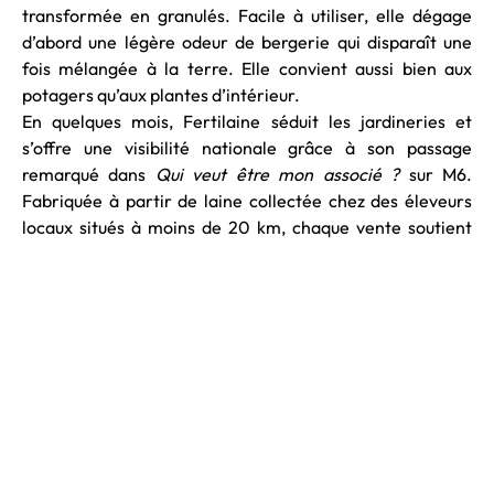
transformée en granulés. Facile à utiliser, elle dégage
d’abord une légère odeur de bergerie qui disparaît une
fois mélangée à la terre. Elle convient aussi bien aux
potagers qu’aux plantes d’intérieur.
En quelques mois, Fertilaine séduit les jardineries et
s’offre une visibilité nationale grâce à son passage
remarqué dans
Qui veut être mon associé ?
sur M6.
Fabriquée à partir de laine collectée chez des éleveurs
locaux situés à moins de 20 km, chaque vente soutient
directement ces agriculteurs et alimente une véritable
économie circulaire.
S’ils ne se rémunèrent pas encore, Vincent et Pierre-
Martin ont une vision, un héritage et une promesse
d’avenir. Ils transforment une ressource négligée en un
atout durable, créant ainsi une filière locale qui unit
mémoire familiale, engagement écologique et innovation
circulaire. Leur ambition d’atteindre les marchés publics
n’est pas un simple objectif commercial : c’est la
prochaine étape d’un projet qui prouve, chaque jour, qu’on