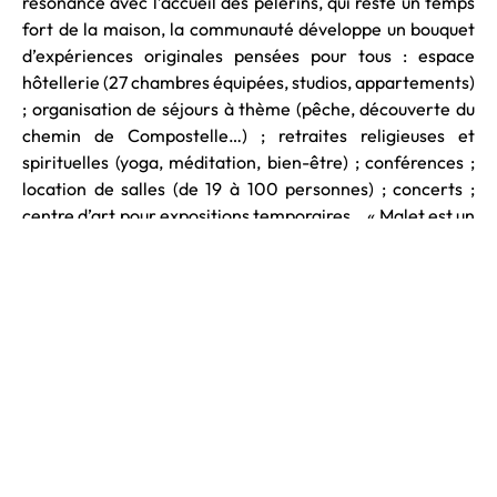
résonance avec l’accueil des pèlerins, qui reste un temps
fort de la maison, la communauté développe un bouquet
d’expériences originales pensées pour tous : espace
hôtellerie (27 chambres équipées, studios, appartements)
; organisation de séjours à thème (pêche, découverte du
chemin de Compostelle…) ; retraites religieuses et
spirituelles (yoga, méditation, bien-être) ; conférences ;
location de salles (de 19 à 100 personnes) ; concerts ;
centre d’art pour expositions temporaires… « Malet est un
véritable vecteur de lien social où on aime prendre soin
les uns des autres. On y cultive la différence plutôt que
l’indifférence », souligne avec ferveur Rodolphe
Boumaza, directeur de transition.
Dernier défi en date, relevé haut la main, l’éclosion du
restaurant La Table d’Angèle, dans les murs de
l’établissement. À l’image du cadre insolite dans lequel
elle s’exprime, la cuisine est, par essence, conviviale,
généreuse et incarnée.