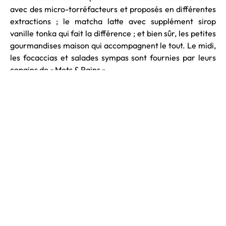
avec des micro-torréfacteurs et proposés en différentes
extractions ; le matcha latte avec supplément sirop
vanille tonka qui fait la différence ; et bien sûr, les petites
gourmandises maison qui accompagnent le tout. Le midi,
les focaccias et salades sympas sont fournies par leurs
copains de « Mets & Pains ».
Le soir, c’est Adeline qui réalise toutes les tapas avec des
produits du marché et beaucoup de goût.
Ensemble, ils continuent à partager et transmettre leur
amour du vin à travers des ateliers de dégustation ou
avec leur club « Tchin Tchin », une véritable formation
évolutive en petit groupe sur un an. Avec une approche
singulière, à la fois analytique pour comprendre et
décrypter le vin, mais aussi plus intuitive et sensible,
basée sur la perception et les ressentis propres à chacun.
Ici, il n’y a pas de mauvaise réponse, que des bonnes
bouteilles et du plaisir à partager.La philosophie «
Trinquons », finalement.