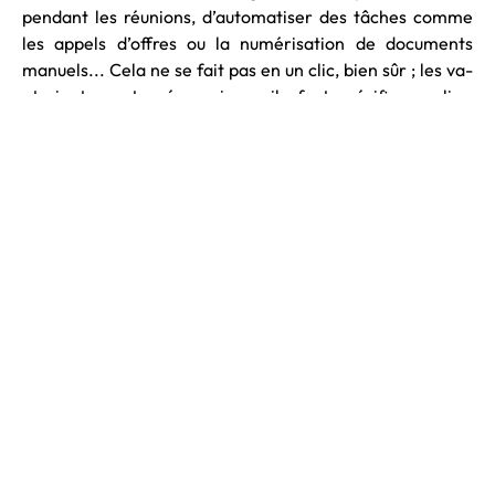
pendant les réunions, d’automatiser des tâches comme
les appels d’offres ou la numérisation de documents
manuels... Cela ne se fait pas en un clic, bien sûr ; les va-
et-vient sont nécessaires, il faut vérifier, relire,
retravailler. Mais l’IA accélère les process et fait gagner
beaucoup de temps de travail.
Comment aidez-vous les entreprises à la mettre en
place ?
Nous réalisons d’abord un diagnostic, puis une fois celui-ci
fixé, nous accompagnons le choix des outils IA et leur
déploiement en fonction de la stratégie de l’entreprise et
de ses besoins. Nous pouvons alors recourir aux IA « sur
étagère », c’est-à-dire qui sont déjà sur le marché, ou bien
développer notre propre IA pour répondre à une tâche
spécifique à l’entreprise.
Voyez-vous une évolution de la présence de l’IA dans les
entreprises aveyronnaises ?
Oui ! L’année dernière, c’était encore une simple curiosité
; cette année, on la déploie pour l’utiliser de façon