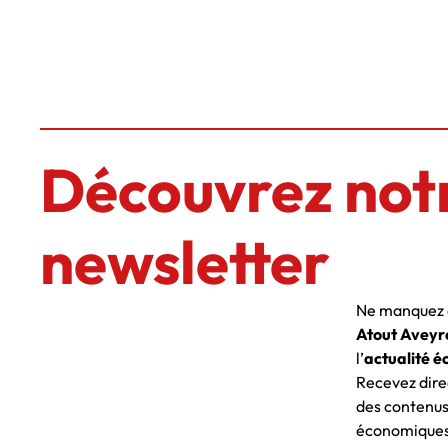
Découvrez not
newsletter
Ne manquez a
Atout Aveyr
l’
actualité é
Recevez dire
des contenus
économiques 