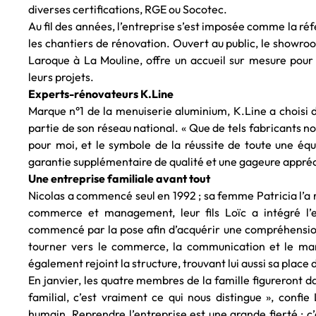
diverses certifications, RGE ou Socotec.
Au fil des années, l’entreprise s’est imposée comme la réf
les chantiers de rénovation. Ouvert au public, le showroo
Laroque à La Mouline, offre un accueil sur mesure pour
leurs projets.
Experts-rénovateurs K.Line
Marque n°1 de la menuiserie aluminium, K.Line a choisi
partie de son réseau national. « Que de tels fabricants n
pour moi, et le symbole de la réussite de toute une équip
garantie supplémentaire de qualité et une gageure appréci
Une entreprise familiale avant tout
Nicolas a commencé seul en 1992 ; sa femme Patricia l’a re
commerce et management, leur fils Loïc a intégré l’en
commencé par la pose afin d’acquérir une compréhensio
tourner vers le commerce, la communication et le man
également rejoint la structure, trouvant lui aussi sa place 
En janvier, les quatre membres de la famille figureront da
familial, c’est vraiment ce qui nous distingue », confi
humain. Reprendre l’entreprise est une grande fierté : c’