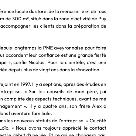
érence locale du store, de la menuiserie et de tous
m de 300 m², situé dans la zone d’activité de Puy
 accompagner les clients dans la préparation de
 depuis longtemps la PME aveyronnaise pour faire
ous accordent leur confiance est une grande fierté
e », confie Nicolas. Pour la clientèle, c’est une
ée depuis plus de vingt ans dans la rénovation.
joint en 1997. Il y a sept ans, après des études en
treprise. « Sur les conseils de mon père, j’ai
n complète des aspects techniques, avant de me
agement ». Il y a quatre ans, son frère Alex a
dans l’aventure familiale.
ns les nouveaux statuts de l’entreprise. « Ce côté
e Loïc. « Nous avons toujours apprécié le contact
est le début d’une vie. Et ce qui ne changera pas,