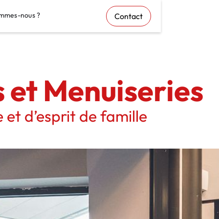
mmes-nous ?
Contact
 et Menuiseries
 et d’esprit de famille