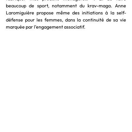
beaucoup de sport, notamment du krav-maga. Anne
Laromiguière propose même des initiations à la self-
défense pour les femmes, dans la continuité de sa vie
marquée par l’engagement associatif.
En 2026, la représentation des femmes seniors dans le
paysage audiovisuel reste encore très faible, alors les
beaux cheveux blancs qu’elle porte fièrement dans les
shootings photo constituent déjà une avancée
symbolique. Lorsqu’on lui demande si elle se sent investie
d’un message, elle répond simplement : « Qu’importe
notre âge, habillons-nous comme nous en avons envie, et
faisons ce que nous voulons. N’écoutons plus les diktats
qui disent : à ton âge, tu devrais… ».
Photographes : Valentine Magendie - Guillaume Garat -
Olga Gasnier
Texte : Charlotte Izzo